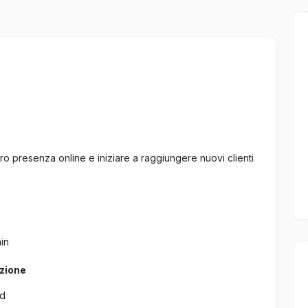
oro presenza online e iniziare a raggiungere nuovi clienti
min
azione
rd