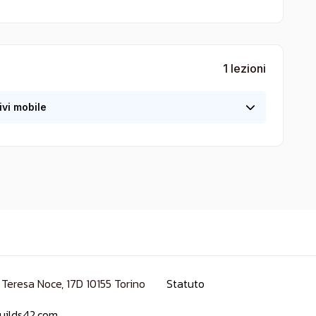
1 lezioni
ivi mobile
 Teresa Noce, 17D 10155 Torino
Statuto
uilds42.com