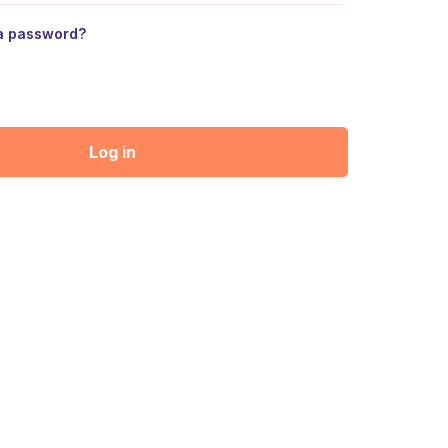
la password?
Log in
o/a su Guilds42 Academy
con noi. Qui troverai risorse, corsi e strumenti, progettati per
ividui, che ti aiuteranno a raggiungere i tuoi obiettivi.