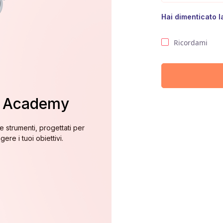
Hai dimenticato 
Ricordami
2 Academy
Benvenut
 e strumenti, progettati per
Siamo entusiasti di averti 
ere i tuoi obiettivi.
organizzazioni e ind